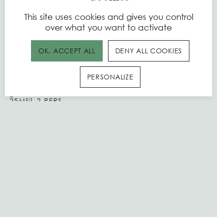
This site uses cookies and gives you control
over what you want to activate
OK, ACCEPT ALL
DENY ALL COOKIES
CHAMBRE
PERSONALIZE
Premium Double
25M²
1-2 PERS.
ÉQUIPEMENTS
RÉSERVER LA CHAMBRE